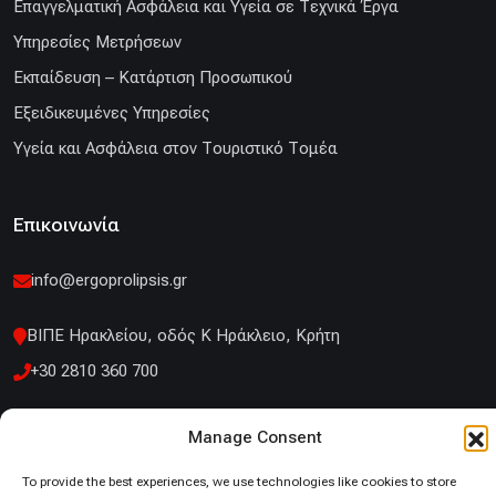
Επαγγελματική Ασφάλεια και Υγεία σε Τεχνικά Έργα
Υπηρεσίες Μετρήσεων
Εκπαίδευση – Κατάρτιση Προσωπικού
Εξειδικευμένες Υπηρεσίες
Υγεία και Ασφάλεια στον Τουριστικό Τομέα
Επικοινωνία
info@ergoprolipsis.gr
ΒΙΠΕ Ηρακλείου, οδός Κ Ηράκλειο, Κρήτη
+30 2810 360 700
Κουντουριώτου 14 Ηράκλειο Αττικής
Manage Consent
+30 210 53 19 660
To provide the best experiences, we use technologies like cookies to store