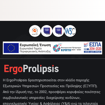
H ErgoProlipsis δραστηριοποιείται στον κλάδο παροχής
Εξωτερικών Υπηρεσιών Προστασίας και Πρόληψης (ΕΞΥΠΠ).
Από την ίδρυσή της, το 2002, προσφέρει κορυφαίας ποιότητας
συμβουλευτικές υπηρεσίες διαχείρισης κινδύνων,
επαγγελματικής Υγείας & Ασφάλειας (Υ&Α) ενώ τα τελευταία