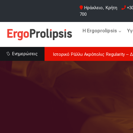
Ηράκλειο, Κρήτη
+30
700
H Ergoprolipsis
Υγ
Ενημερώσεις
Iστορικό Ράλλυ Ακρόπολις Regularity – Δ