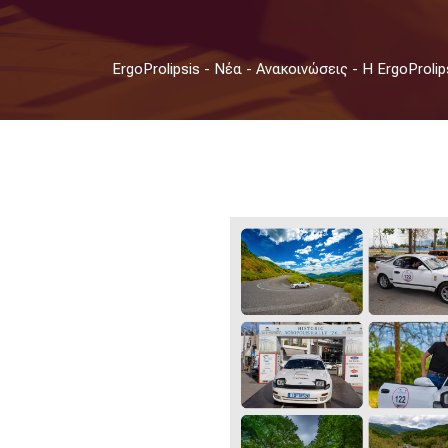
ErgoProlipsis
-
Νέα
-
Ανακοινώσεις
-
Η ErgoProlips