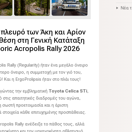
Νέα 
ο πλευρό των Άκη και Αρίον
 θέση στη Γενική Κατάταξη
toric Acropolis Rally 2026
is Rally (Regularity) ήταν ένα μεγάλο όνειρο
τερο όνειρο, η συμμετοχή με τον γιό του,
 Και η ErgoProlipsis ήταν στο πλάι τους!
ηγώντας την εμβληματική
Toyota Celica STi
,
 στις απαιτητικές διαδρομές του αγώνα,
η σωστή προετοιμασία και η άριστη
ά στοιχεία κάθε επιτυχημένης προσπάθειας.
ropolis Rally ανέδειξε το πάθος τους, αλλά
 αυτοκίνητο και τον μηχανοκίνητο αθλητισμό,