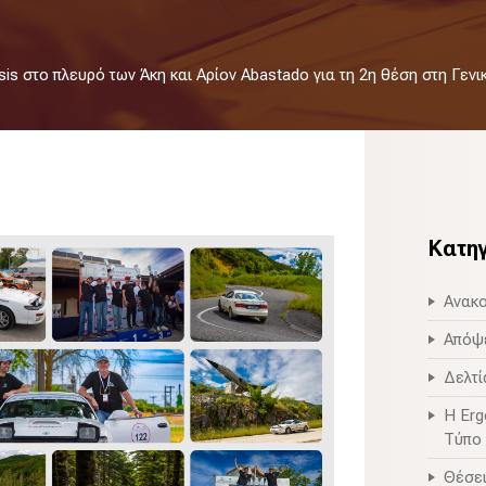
is στο πλευρό των Άκη και Αρίον Abastado για τη 2η θέση στη Γενική
Κατη
Ανακο
Απόψ
Δελτί
Η Erg
Τύπο
Θέσει