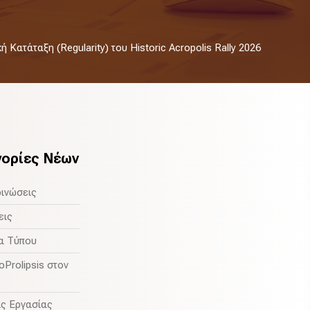
 Κατάταξη (Regularity) του Historic Acropolis Rally 2026
γορίες Νέων
ινώσεις
εις
α Τύπου
oProlipsis στον
ς Εργασίας