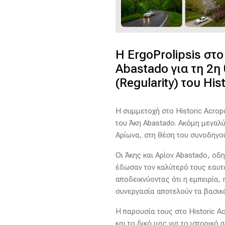
Η ErgoProlipsis στ
Abastado για τη 2η
(Regularity) του His
Η συμμετοχή στο Historic Acropol
του Άκη Abastado. Ακόμη μεγαλύ
Αρίωνα, στη θέση του συνοδηγού!
Οι Άκης και Αρίον Abastado, οδ
έδωσαν τον καλύτερό τους εαυτό
αποδεικνύοντας ότι η εμπειρία, 
συνεργασία αποτελούν τα βασικ
Η παρουσία τους στο Historic Ac
και το δικό μας για το ιστορικό