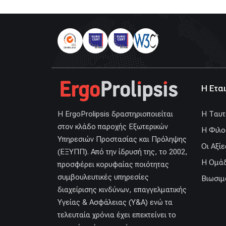
Η Ετα
H ErgoProlipsis δραστηριοποιείται
H Ταυτ
στον κλάδο παροχής Εξωτερικών
Η Φιλο
Υπηρεσιών Προστασίας και Πρόληψης
Οι Αξίε
(ΕΞΥΠΠ). Από την ίδρυσή της, το 2002,
Η Ομά
προσφέρει κορυφαίας ποιότητας
συμβουλευτικές υπηρεσίες
Βιωσιμ
διαχείρισης κινδύνων, επαγγελματικής
Υγείας & Ασφάλειας (Υ&Α) ενώ τα
τελευταία χρόνια έχει επεκτείνει το