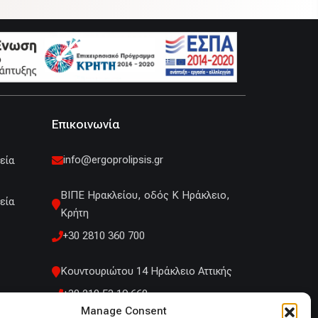
Επικοινωνία
info@ergoprolipsis.gr
εία
ΒΙΠΕ Ηρακλείου, οδός Κ Ηράκλειο,
εία
Κρήτη
+30 2810 360 700
Κουντουριώτου 14 Ηράκλειο Αττικής
+30 210 53 19 660
Manage Consent