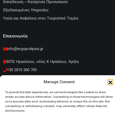
Εκπαίδευση – Κατάρτιση Προσωπικού
Εξειδικευμένες Υπηρεσίες
Υγεία και Ασφάλεια στον Τουριστικό Τομέα
Επικοινωνία
info@ergoprolipsis.gr
ΒΙΠΕ Ηρακλείου, οδός Κ Ηράκλειο, Κρήτη
+30 2810 360 700
Manage Consent
Κουντουριώτου 14 Ηράκλειο Αττικής
+30 210 53 19 660
To provide the best experiences, we use technologies like cookies to store
and/or access device information. Consenting to these technologies will allow
us to process data such as browsing behavior or unique IDs on this site. Not
consenting or withdrawing consent, may adversely affect certain features
and functions.