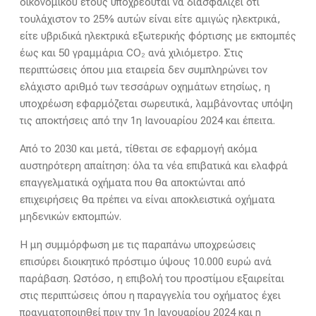
οικονομικού έτους υποχρεούται να διασφαλίζει ότι
τουλάχιστον το 25% αυτών είναι είτε αμιγώς ηλεκτρικά,
είτε υβριδικά ηλεκτρικά εξωτερικής φόρτισης με εκπομπές
έως και 50 γραμμάρια CO₂ ανά χιλιόμετρο. Στις
περιπτώσεις όπου μια εταιρεία δεν συμπληρώνει τον
ελάχιστο αριθμό των τεσσάρων οχημάτων ετησίως, η
υποχρέωση εφαρμόζεται σωρευτικά, λαμβάνοντας υπόψη
τις αποκτήσεις από την 1η Ιανουαρίου 2024 και έπειτα.
Από το 2030 και μετά, τίθεται σε εφαρμογή ακόμα
αυστηρότερη απαίτηση: όλα τα νέα επιβατικά και ελαφρά
επαγγελματικά οχήματα που θα αποκτώνται από
επιχειρήσεις θα πρέπει να είναι αποκλειστικά οχήματα
μηδενικών εκπομπών.
Η μη συμμόρφωση με τις παραπάνω υποχρεώσεις
επισύρει διοικητικό πρόστιμο ύψους 10.000 ευρώ ανά
παράβαση. Ωστόσο, η επιβολή του προστίμου εξαιρείται
στις περιπτώσεις όπου η παραγγελία του οχήματος έχει
πραγματοποιηθεί πριν την 1η Ιανουαρίου 2024 και η