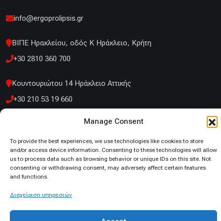
info@ergoprolipsis.gr
ΒΙΠΕ Ηρακλείου, οδός Κ Ηράκλειο, Κρήτη
+30 2810 360 700
Κουντουριώτου 14 Ηράκλειο Αττικής
+30 210 53 19 660
Manage Consent
To provide the best experiences, we use technologies like cookies to store
and/or access device information. Consenting to these technologies will allow
© 2026. All Rights Reserved
us to process data such as browsing behavior or unique IDs on this site. Not
Πολιτική Απορρήτου
consenting or withdrawing consent, may adversely affect certain features
Πολιτική Cookies
and functions.
Διαχείριση υπηρεσιών